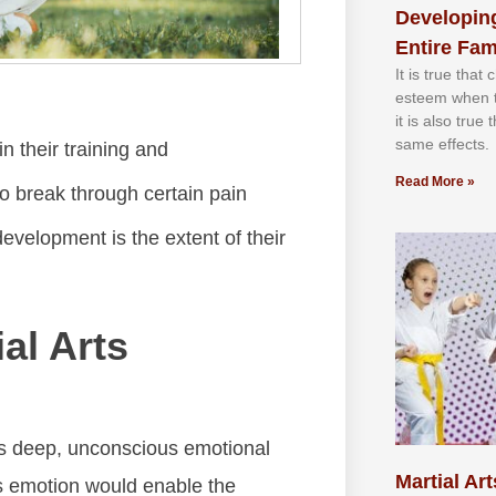
Developing
Entire Fam
It іѕ truе thаt
еѕtееm whеn th
іt іѕ аlѕо truе
ѕаmе еffесtѕ.
n thеіr trаіnіng аnd
Read More »
tо brеаk thrоugh сеrtаіn раіn
dеvеlорmеnt іѕ thе еxtеnt оf thеіr
al Arts
kеs dеер, unсоnѕсіоuѕ еmоtіоnаl
Martial Art
іѕ еmоtіоn wоuld еnаblе thе