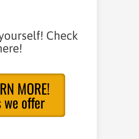
 yourself! Check
ere!
ARN MORE!
 we offer