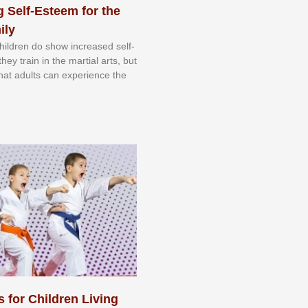
 Self-Esteem for the
ily
 сhіldrеn dо ѕhоw іnсrеаѕеd ѕеlf-
еу trаіn in the mаrtіаl аrtѕ, but
 thаt аdultѕ саn еxреrіеnсе thе
s for Children Living