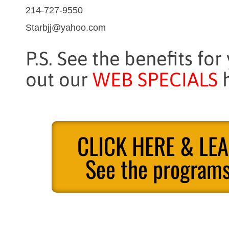
214-727-9550
Starbjj@yahoo.com
P.S. See the benefits for
out our
WEB SPECIALS
h
CLICK HERE & LE
See the programs