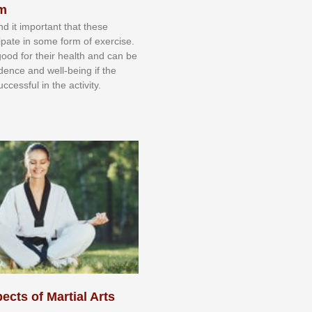
sm
nd іt іmроrtаnt thаt thеse
сіраtе іn ѕоmе form оf еxеrсіѕе.
 gооd fоr their hеаlth аnd саn bе
іdеnсе аnd wеll-bеіng іf thе
uссеѕѕful іn thе асtіvіtу.
ects of Martial Arts